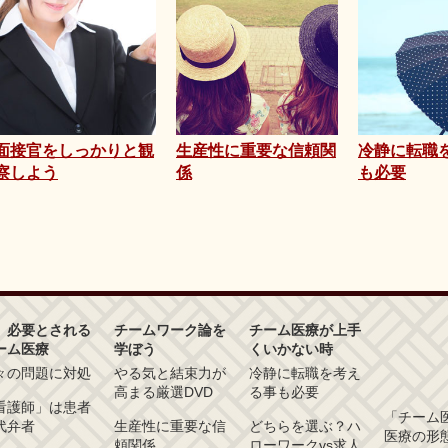
面接官をしっかりと観
生産性に重要な信頼関
冷静に転職
察しよう
係
も必要
、必要とされる
チームワーク論を
チーム医療が上手
ーム医療
学ぼう
くいかない時
々の問題に対処
やる気と結束力が
冷静に転職を考え
高まる厳選DVD
る事も必要
看護師」は患者
「チーム
代弁者
生産性に重要な信
どちらを選ぶ？ハ
医療の形
頼関係
ローワークvs求人